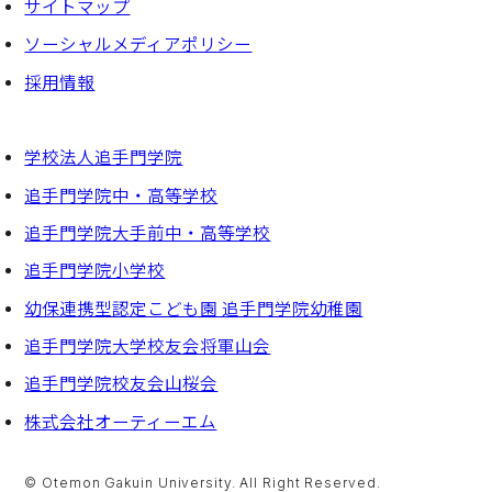
サイトマップ
ソーシャルメディアポリシー
採⽤情報
学校法人追手門学院
追手門学院中・高等学校
追手門学院大手前中・高等学校
追手門学院小学校
幼保連携型認定こども園 追手門学院幼稚園
追手門学院大学校友会将軍山会
追手門学院校友会山桜会
株式会社オーティーエム
© Otemon Gakuin University. All Right Reserved.