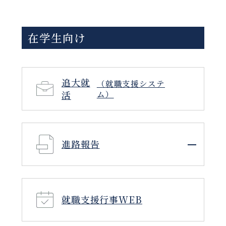
在学生向け
追大就
（就職支援システ
活
ム）
進路報告
就職支援行事WEB