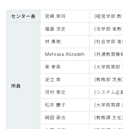
センター長
宮崎 崇将
(経営学部 教授)
福島 涼史
(法学部 准教授)
林 勇樹
(社会学部 准教
Mehrasa Alizadeh
(共通教育機構 
東 孝英
(大学政策部 次
足立 崇
(教務部 次長)
所員
河村 泰文
(システム企画推
松井 慶子
(大学政策課 課
岡田 直也
(教務課 主任)