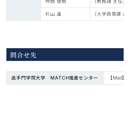
仲西 俊樹
(教務課 主任)
杉山 遥
(大学政策課 課
問合せ先
追手門学院大学 MATCH推進センター
【Mail】m