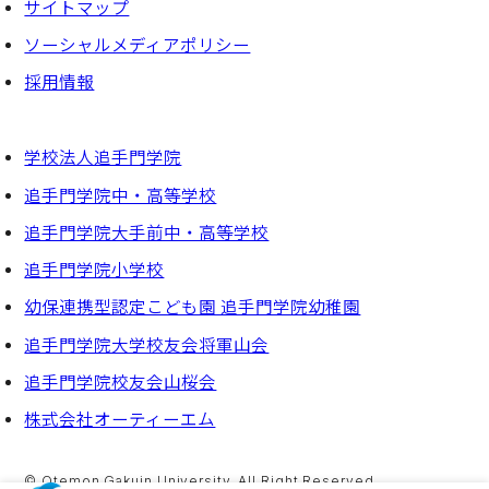
サイトマップ
ソーシャルメディアポリシー
採⽤情報
学校法人追手門学院
追手門学院中・高等学校
追手門学院大手前中・高等学校
追手門学院小学校
幼保連携型認定こども園 追手門学院幼稚園
追手門学院大学校友会将軍山会
追手門学院校友会山桜会
株式会社オーティーエム
© Otemon Gakuin University. All Right Reserved.