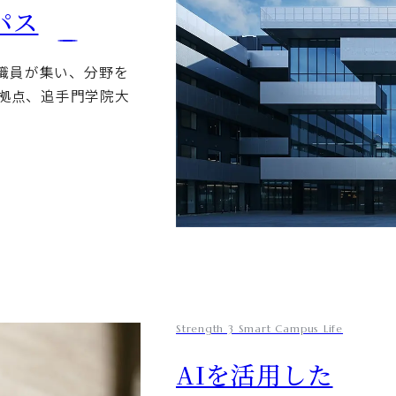
パス
教職員が集い、分野を
拠点、追手門学院大
Strength 3 Smart Campus Life
AIを活用した