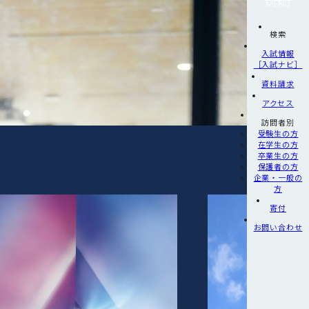
MENU
検索
入試情報
［入試ナビ］
資料請求
アクセス
訪問者別
受験生の方
在学生の方
卒業生の方
保護者の方
企業・一般の
方
寄付
お問い合わせ