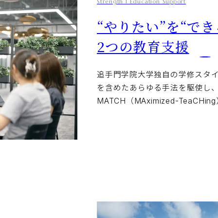
Strength 1 Education Support
“やりたい”を“でき
2つの教育支援
追手門学院大学独自の学修スタイルである
を含めたあらゆる手法を駆使し
MATCH（MAximized-TeaCHin