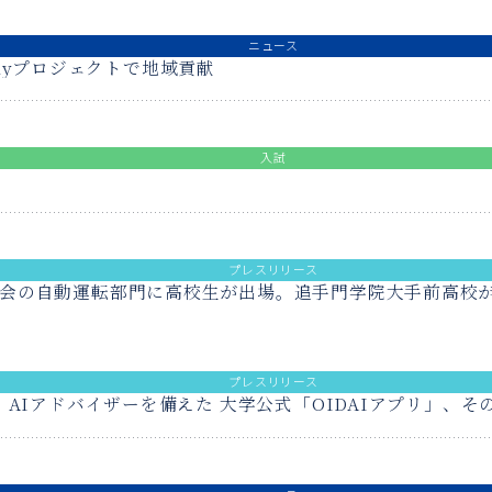
ニュース
tewayプロジェクトで地域貢献
入試
プレスリリース
会の自動運転部門に高校生が出場。追手門学院大手前高校がWRO F
プレスリリース
【追手門学院No.19】全学DL率99％。AIアドバイザーを備えた 大学公式