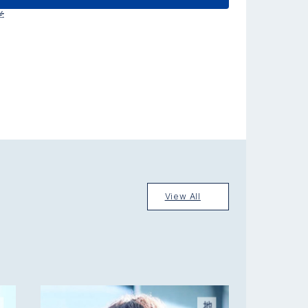
学
View All