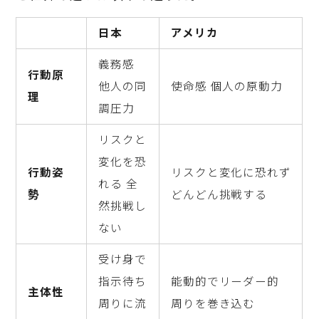
日本
アメリカ
義務感
行動原
他人の同
使命感 個人の原動力
理
調圧力
リスクと
変化を恐
行動姿
リスクと変化に恐れず
れる 全
勢
どんどん挑戦する
然挑戦し
ない
受け身で
指示待ち
能動的でリーダー的
主体性
周りに流
周りを巻き込む