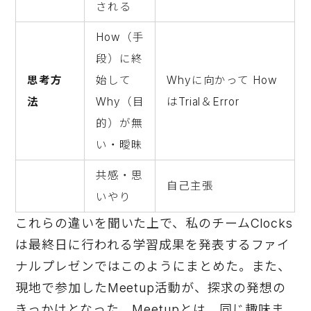
される
How（手
段）に終
思考方
始して
Whyに向かって How
法
Why（目
はTrial＆Error
的）が無
い・曖昧
共感・思
自己主張
いやり
これらの違いを聞いた上で、私のチームClocks
は最終日に行われる学習成果を発表するファイ
ナルプレゼンではこのようにまとめた。また、
現地で参加したMeetup活動が、探求の発想の
きっかけとなった。Meetupとは、同じ趣味ま