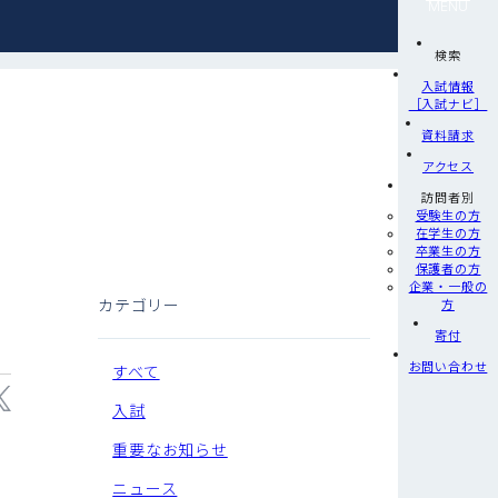
MENU
検索
入試情報
［入試ナビ］
資料請求
アクセス
訪問者別
受験生の方
在学生の方
卒業生の方
保護者の方
企業・一般の
カテゴリー
方
寄付
お問い合わせ
すべて
入試
重要なお知らせ
ニュース