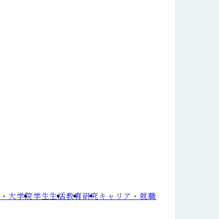
部・大学院
学⽣⽣活
教育
研究
キャリア・就職