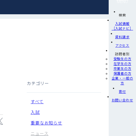
MENU
検索
入試情報
［入試ナビ］
資料請求
アクセス
訪問者別
受験生の方
在学生の方
卒業生の方
保護者の方
企業・一般の
カテゴリー
方
寄付
お問い合わせ
すべて
入試
重要なお知らせ
ニュース