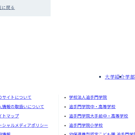
覧に戻る
大学紹介
学
のサイトについて
学校法人追手門学院
⼈情報の取扱いについて
追手門学院中・高等学校
イトマップ
追手門学院大手前中・高等学校
ーシャルメディアポリシー
追手門学院小学校
⽤情報
幼保連携型認定こども園 追手門学