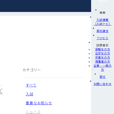
MENU
検索
入試情報
［入試ナビ］
資料請求
アクセス
訪問者別
受験生の方
在学生の方
卒業生の方
保護者の方
企業・一般の
カテゴリー
方
寄付
お問い合わせ
すべて
入試
重要なお知らせ
ニュース