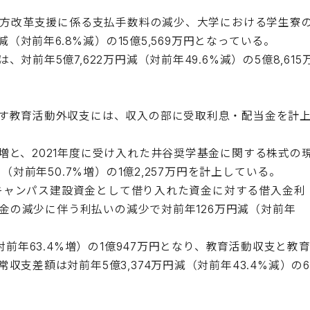
き方改革支援に係る支払手数料の減少、大学における学生寮
（対前年6.8%減）の15億5,569万円となっている。
前年5億7,622万円減（対前年49.6%減）の5億8,615
す教育活動外収支には、収入の部に受取利息・配当金を計
と、2021年度に受け入れた井谷奨学基金に関する株式の
対前年50.7%増）の1億2,257万円を計上している。
に新キャンパス建設資金として借り入れた資金に対する借入金利
元金の減少に伴う利払いの減少で対前年126万円減（対前年
前年63.4%増）の1億947万円となり、教育活動収支と教
支差額は対前年5億3,374万円減（対前年43.4%減）の6