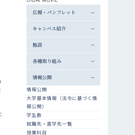
OIDAI MOVIE
事
広報・パンフレット
し
理
キャンパス紹介
施設
各種取り組み
生
情報公開
の
情報公開
ま
大学基本情報（法令に基づく情
報公開）
に
学生数
就職先・進学先一覧
授業科目