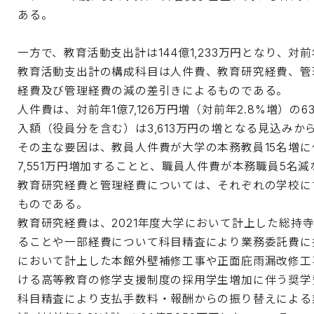
ある。
一方で、教育活動支出計は144億1,233万円となり、対
教育活動支出計の構成科目は人件費、教育研究経費、管
経費及び管理経費の減の差引きによるものである。
人件費は、対前年1億7,126万円増（対前年2.8%増）の
入額（役員分を含む）は3,613万円の増となる見込みか
その主な要因は、教員人件費が大学の本務教員15名増に伴
7,551万円増加することと、職員人件費が本務職員5名
教育研究経費と管理経費については、それぞれの学校に
ものである。
教育研究経費は、2021年度大学において計上した総持
ることや一部経費について科目精査により業務委託費に
において計上した本館外壁補修工事や正面庇雨漏改修工
ける高等教育の修学支援制度の採用学生増加に伴う奨学
科目精査により支払手数料・報酬からの振り替えによる業