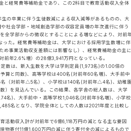
金と経常費等補助金であり、この2科目で教育活動収入全体
年生の卒業に伴う生徒数減による収入減等があるものの、大
る増や社会学部・地域創造学部の収容定員増の年次進行に伴う
費を全学部からの徴収とすることによる増などにより、対前
9万円となった。経常費等補助金は、大学における採用学生数増に伴
ため事業活動収支差額には影響なし）、経常費補助金の主
前年2.6%増）の28億3,941万円となっている。
数は、新入生数を大学は学則定員(1,973名)の1.00倍の
年予算と同数)、高等学校は400名(対前年60名増)、大手前中
名（対前年△5名）、小学校は140名(対前年△4名)、幼稚
と同数）を見込んでいる。この結果、各学舎の総人数は、大学
年△74名)、大手前中・高等学校1,046名(対前年9名増)、小学
11,485名となり、学院全体としての人数は2021年度と比較し
育活動収入計が対前年で6億6,118万円の減となる主な要因
現物寄付11億1,600万円の減に伴う寄付金の減によるもので