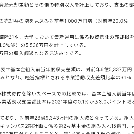
資産売却差額とその他の特別収入を計上しており、支出の
却益の増を見込み対前年1,000万円増（対前年20.0%
備除却や、大学において資産運用に係る投資信託の売却損
.0%減）の5,536万円を計上している。
02万円の収入超過となる見込みである。
す基本金組入前当年度収支差額は、対前年6億5,337万円
見込みとなり、経営指標とされる事業活動収支差額比率は3.1％
らの株式寄付を除いたベースでの比較では、基本金組入前当年
、事業活動収支差額比率は2021年度の0.1%から3.0ポイント増
しており、対前年28億9,343万円の組入減となっている。組
寺キャンパス2期計画に係る第2号基本金の組み入れ15億円、