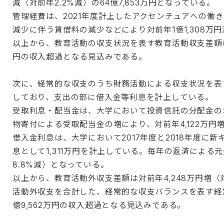
減（対前年2.2%減）の64億7,853万円となっている。
管理経費は、2021年度計上したアクセンチュアへの働
減少に伴う賃借料の減少などにより対前年1億1,308万円減
以上から、教育活動の収支状況を表す教育活動収支差額は、対
円の収入超過となる見込みである。
次に、経常的な収支のうち財務活動による収支状況を表
しており、支出の部に借入金等利息を計上している。
受取利息・配当金は、大学において投資信託の分配金の増
物寄付による受取配当金の増により、対前年4,122万円増（
借入金利息は、大学において2017年度と2018年度
息として1,311万円を計上している。毎年の返済による
8.8%減）となっている。
以上から、教育活動外収支差額は対前年4,248万円増（対
活動外収支を合計した、経常的な収支バランスを表す経常収
億9,562万円の収入超過となる見込みである。