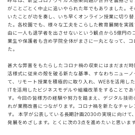
昨年は、新型コロナウイルス感染問題が世界を震撼させ
がことごとく中止に追いやられた年でもありました。そ
いたことが功を奏し、いち早くオンライン授業に切り替
た。各校園でも、様々な工夫をこらした教育展開を実践
由に一人も退学者を出させないという観点から5億円の
業生や保護者も含め学院全体がまさに一丸となって、コ
た。
甚大な弊害をもたらしたコロナ禍の収束にはまだまだ時
活様式に従来の殻を破る新たな基準、すなわちニューノ
て、リモート授業を積極的に取り入れ、WEBを活用し
ITを活用したビジネスモデルや組織改革をすることであ
す。今回の皆様方の経験や努力を踏まえ、デジタル技術
れが業務改善につながります。コロナ禍を新たなチャレ
す。 本学が公表している長期計画2030の実現に向け
発展をめざします。とくに次の3点を進めたいと思いま