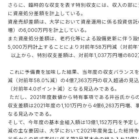
さらに、臨時的な収支を表す特別収支には、収入の部に
に資産処分差額を計上している。
資産売却差額は、大学において資産運用に係る投資信託の売
増）の6,000万円を計上している。
また資産処分差額は、老朽化等による設備更新に伴う設
5,000万円計上することにより対前年58万円減（対前年1
以上から、特別収支差額は、対前年1,037万円増の8
これに予備費を加味した結果、当年度の収支バランスを表
減（対前年58.0%減）の4億7,363万円の収入超過の
（対前年4.0ポイント減）となる見込みである。
ただし、2021年度数値から特有事項である井谷氏か
収支差額は2021年度の1,101万円から4億6,263万円増
なる見込みである。
そして、今年度の基本金組入額は13億1,152万円を予定
減の主な要因は、大学において2021年度発生した総持