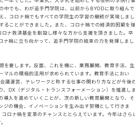
た一年でした。卒業式、入学式を始めとする恒例の学院行
の中でも、わが追手門学院は、以前からBYODに取り組んで
え、コロナ禍でもすべての学院生の学習の継続が実現しま
することができました。また、コロナ禍での経済的困窮を
コロナ救済基金を創設し様々な方から支援を頂きました。卒
ロナ禍に立ち向かって、追手門学院の結束の力を発揮しまし
間を要します。反面、これを機に、業務展開、教育手法、
ーマルの積極的活用が求められています。教育手法におい
た会議運営、テレワークと称する仕事の関わり方などが今後
り、DX（デジタル・トランスフォーメーション）を推進し
の導入を進めていくことが、次の新しい教育展開となり、そ
ンジの機会、イノベーションを生み出す契機として行きま
て、コロナ禍を変革のチャンスととらえています。今年はさら
す。