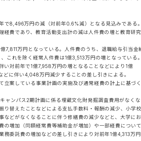
前年で8,496万円の減（対前年0.6%減）となる見込みである
理経費であり、教育活動支出計の減は人件費の増と教育研
63億7,811万円となっている。人件費のうち、退職給与引当金
ら、これを除く経常人件費は1億3,513万円の増となっている
い対前年で1億7,958万円の増となることなどにより1億
減などに伴い4,048万円減少することの差し引きによる。
て立案している事業計画の実施及び通常経費の計上に基づ
寺キャンパス2期計画に係る埋蔵文化財発掘調査費用がなくな
振り替えたことなどによる支払手数料・報酬の減少、小学
事などがなくなることに伴う修繕費の減少などと、大学に
費の増加（同額経常費等補助金が増加）や一部経費につい
務委託費の増加などの差し引きにより対前年1億4,313万円