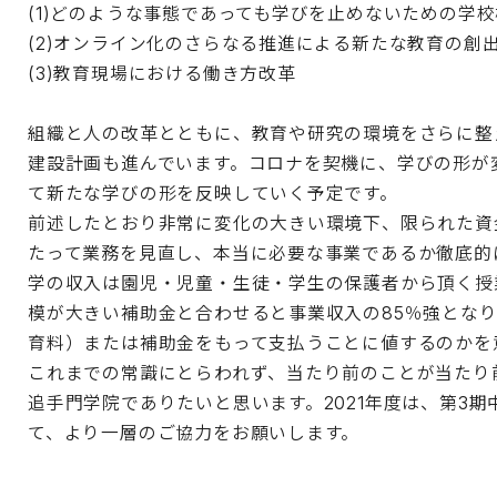
(1)どのような事態であっても学びを止めないための学
(2)オンライン化のさらなる推進による新たな教育の創
(3)教育現場における働き方改革
組織と人の改革とともに、教育や研究の環境をさらに整
建設計画も進んでいます。コロナを契機に、学びの形が
て新たな学びの形を反映していく予定です。
前述したとおり非常に変化の大きい環境下、限られた資
たって業務を見直し、本当に必要な事業であるか徹底的
学の収入は園児・児童・生徒・学生の保護者から頂く授
模が大きい補助金と合わせると事業収入の85％強とな
育料）または補助金をもって支払うことに値するのかを
これまでの常識にとらわれず、当たり前のことが当たり
追手門学院でありたいと思います。2021年度は、第3
て、より一層のご協力をお願いします。