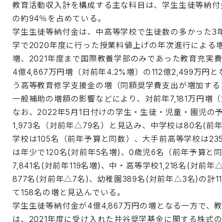
教育活動収入計を構成する主な科目は、学生生徒等納付
の約94％を占めている。
学生生徒等納付金は、中高等学校で生徒数の多かった3
学で2020年度に行った授業料値上げの年次進行によ
増、2021年度まで国際教養学部のみであった教育充実
4億4,867万円増（対前年4.2%増）の112億2,49
う高等教育修学支援金の増（同額奨学費支出が増加する
一般補助の増額の影響などにより、対前年7,181万円増（対
なお、2022年5月1日付けの学生・生徒・児童・園児の予定
1,973名（対前年△79名）と見込み、中学校は80名(前
学校は105名（前年予算と同数）、大手前高等学校は235
は年少で120名(対前年5名増)、0歳児6名（前年予算
7,841名(対前年119名増)、中・高等学校1,218名(対前
877名(対前年△7名)、幼稚園389名(対前年△3名)の計
て158名の増と見込んでいる。
学生生徒等納付金が4億4,867万円の増となる一方で、教
は、2021年度に受け入れた井谷奨学基金に関する株式の