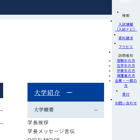
MENU
検索
入試情報
［入試ナビ］
資料請求
アクセス
訪問者別
受験生の方
在学生の方
卒業生の方
保護者の方
企業・一般の
方
大学紹介
寄付
お問い合わせ
大学概要
学長挨拶
学長メッセージ言伝