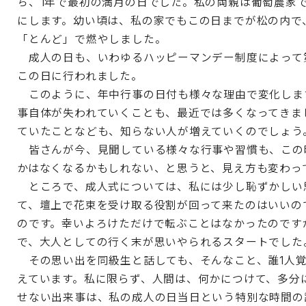
ち、1年で最初の満月の日でした。私の両親は葡萄農家
にします。幼い頃は、私の家でもこの日までが松の内で
「とんど」で燃やしました。
成人の日も、いわゆるハッピーマンデー制度によって第二
この日に行われました。
このように、年中行事の日付も様々な理由で変化しま
事自体が失われていくことも、最近では多くなってきま
ていたことなども、知らない人が増えていくのでしょう
皆さんが今、見聞している様々な行事や習慣も、この
かはなくなるかもしれない、と思うと、見え方も変わっ
ところで、成人式については、私には少し恥ずかしい思
て、壇上で花束を受け取る役割が回って来たのはいいの
のです。幸いよろけただけで転ぶことはなかったのです
で、大人としての行く末が思いやられるスタートでした
その思い出を同級生と話しても、そんなこと、誰1人覚
えています。私に限らず、人間は、何かにつけて、多分
せない出来事は、私の成人の日当日という特別な時間の