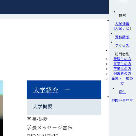
MENU
検索
入試情報
［入試ナビ］
資料請求
アクセス
訪問者別
受験生の方
在学生の方
卒業生の方
保護者の方
企業・一般の
方
大学紹介
寄付
お問い合わせ
大学概要
学長挨拶
学長メッセージ言伝