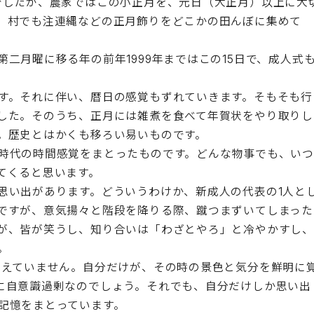
でしたが、農家ではこの小正月を、元日（大正月）以上に大
、村でも注連縄などの正月飾りをどこかの田んぼに集めて
月曜に移る年の前年1999年まではこの15日で、成人式
す。それに伴い、暦日の感覚もずれていきます。そもそも行
した。そのうち、正月には雑煮を食べて年賀状をやり取りし
。歴史とはかくも移ろい易いものです。
時代の時間感覚をまとったものです。どんな物事でも、い
てくると思います。
い出があります。どういうわけか、新成人の代表の1人と
ですが、意気揚々と階段を降りる際、蹴つまずいてしまった
が、皆が笑うし、知り合いは「わざとやろ」と冷やかすし
。
えていません。自分だけが、その時の景色と気分を鮮明に
に自意識過剰なのでしょう。それでも、自分だけしか思い出
記憶をまとっています。