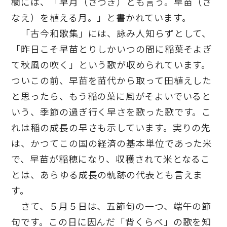
欄には、「早月（さつき）とも言う。早苗（さ
なえ）を植える月。」と書かれています。
「古今和歌集」には、詠み人知らずとして、
「昨日こそ早苗とりしかいつの間に稲葉そよぎ
て秋風の吹く」という歌が収められています。
ついこの前、早苗を苗代から取って田植えした
と思ったら、もう稲の葉に風がそよいでいると
いう、季節の過ぎ行く早さを歌った歌です。こ
れは稲の成長の早さも示しています。実りの先
は、かつてこの国の経済の基本単位であった米
で、早苗が稲穂になり、収穫されて米となるこ
とは、あらゆる成長の軌跡の代表とも言えま
す。
さて、５月５日は、五節句の一つ、端午の節
句です。この日に因んだ「背くらべ」の歌を知