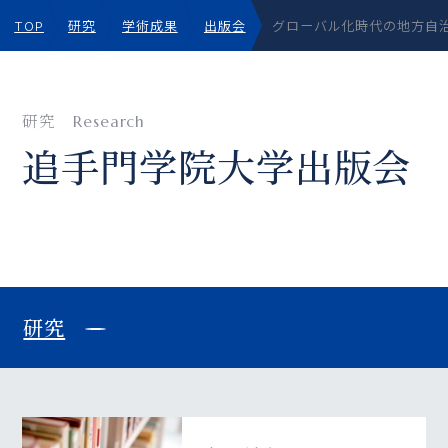
TOP
研究
学術成果
出版会
グローバル化時代の地方自
研究
Research
追手門学院大学出版会
研究