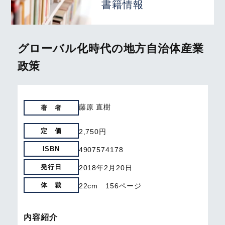
書籍情報
グローバル化時代の地方自治体産業
政策
藤原 直樹
著 者
定 価
2,750円
ISBN
4907574178
発行日
2018年2月20日
体 裁
22cm 156ページ
内容紹介