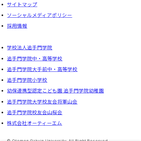
サイトマップ
ソーシャルメディアポリシー
採⽤情報
学校法人追手門学院
追手門学院中・高等学校
追手門学院大手前中・高等学校
追手門学院小学校
幼保連携型認定こども園 追手門学院幼稚園
追手門学院大学校友会将軍山会
追手門学院校友会山桜会
株式会社オーティーエム
© Otemon Gakuin University. All Right Reserved.