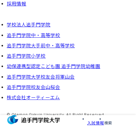
採⽤情報
学校法人追手門学院
追手門学院中・高等学校
追手門学院大手前中・高等学校
追手門学院小学校
幼保連携型認定こども園 追手門学院幼稚園
追手門学院大学校友会将軍山会
追手門学院校友会山桜会
株式会社オーティーエム
© Otemon Gakuin University. All Right Reserved.
MENU
入試情報
検索